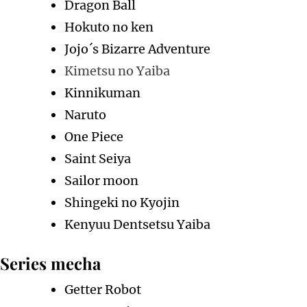
Dragon Ball
Hokuto no ken
Jojo´s Bizarre Adventure
Kimetsu no Yaiba
Kinnikuman
Naruto
One Piece
Saint Seiya
Sailor moon
Shingeki no Kyojin
Kenyuu Dentsetsu Yaiba
Series mecha
Getter Robot