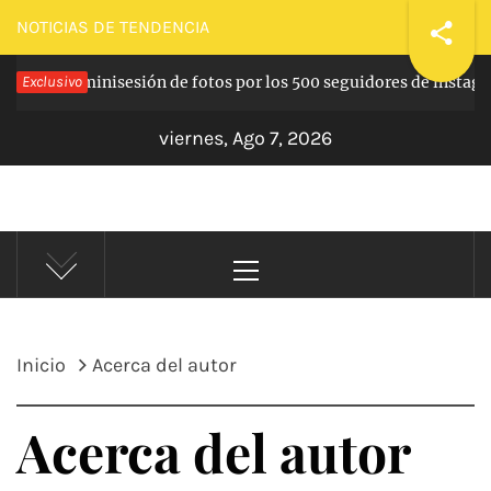
NOTICIAS DE TENDENCIA
eo de una minisesión de fotos por los 500 seguidores de instagr
Exclusivo
viernes, Ago 7, 2026
JC GOUKETSU
Anime, Japón y fotografía
Inicio
Acerca del autor
Acerca del autor